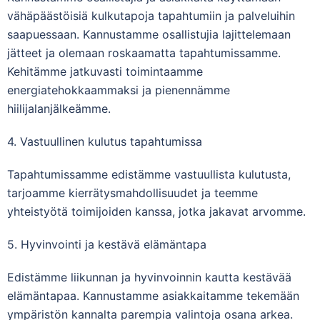
vähäpäästöisiä kulkutapoja tapahtumiin ja palveluihin
saapuessaan. Kannustamme osallistujia lajittelemaan
jätteet ja olemaan roskaamatta tapahtumissamme.
Kehitämme jatkuvasti toimintaamme
energiatehokkaammaksi ja pienennämme
hiilijalanjälkeämme.
4. Vastuullinen kulutus tapahtumissa
Tapahtumissamme edistämme vastuullista kulutusta,
tarjoamme kierrätysmahdollisuudet ja teemme
yhteistyötä toimijoiden kanssa, jotka jakavat arvomme.
5. Hyvinvointi ja kestävä elämäntapa
Edistämme liikunnan ja hyvinvoinnin kautta kestävää
elämäntapaa. Kannustamme asiakkaitamme tekemään
ympäristön kannalta parempia valintoja osana arkea.