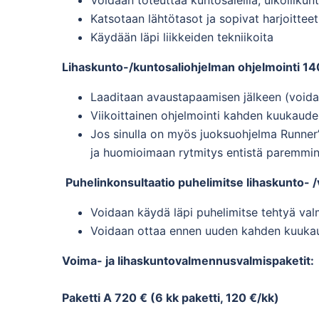
Katsotaan lähtötasot ja sopivat harjoittee
Käydään läpi liikkeiden tekniikoita
Lihaskunto-/kuntosaliohjelman ohjelmointi 1
Laaditaan avaustapaamisen jälkeen (voida
Viikoittainen ohjelmointi kahden kuukaude
Jos sinulla on myös juoksuohjelma Runner
ja huomioimaan rytmitys entistä paremmi
Puhelinkonsultaatio puhelimitse lihaskunto- /
Voidaan käydä läpi puhelimitse tehtyä val
Voidaan ottaa ennen uuden kahden kuukau
Voima- ja lihaskuntovalmennusvalmispaketit:
Paketti A 720 € (6 kk paketti, 120 €/kk)