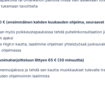
t tukemaan tavoitteita
40 € (ensimmäinen kahden kuukauden ohjelma, seuraavat 
an myös poikkeustapauksissa tehdä puhelinkonsultaation j
n ajaksi
’s High:n kautta, laadimme ohjelman yhteistyössä juoksuva
n ohjelmassa
voimaharjoitteluun liittyen 65 € (30 minuuttia)
mennusjaksoa ja tehdä sen kautta muokkaukset tulevalle tre
den ohjelmoinnin laatimista