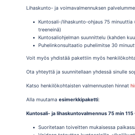
Lihaskunto- ja voimavalmennuksen palvelumme
Kuntosali-/lihaskunto-ohjaus 75 minuuttia 
treeneinä)
Kuntosaliohjelman suunnittelu (kahden ku
Puhelinkonsultaatio puhelimitse 30 minuutt
Voit myös yhdistää pakettiin myös henkilökoht
Ota yhteyttä ja suunnitellaan yhdessä sinulle s
Katso henkilökohtaisten valmennusten hinnat
h
Alla muutama
esimerkkipaketti
:
Kuntosali- ja lihaskuntovalmennus 75 min 115 
Suoritetaan toiveitten mukaisessa paikassa
Voidaan toteuttaa kuntosaleilla, ulkoliik