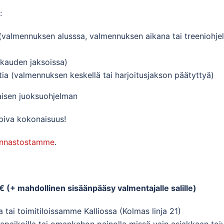
:
(valmennuksen alusssa, valmennuksen aikana tai treeniohjelma
ukauden jaksoissa)
ia (valmennuksen keskellä tai harjoitusjakson päätyttyä)
aisen juoksuohjelman
opiva kokonaisuus!
innastostamme
.
€ (+ mahdollinen sisäänpääsy valmentajalle salille)
 tai toimitiloissamme Kalliossa (Kolmas linja 21)
untapaikoilla tai omankehon painolla missä vain asiakkaan t