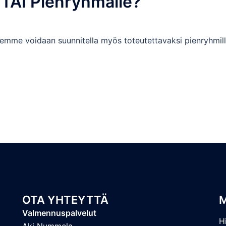
TAI Pienryhmälle?
semme voidaan suunnitella myös toteutettavaksi pienryhmil
OTA YHTEYTTÄ
Valmennuspalvelut
H
Aki Nummela