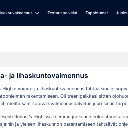
Juoksuvalmennus
Testauspalvelut
Tapahtumat
Juoks
a- ja lihaskuntovalmennus
s High:n voima- ja lihaskuntovalmennus tähtää sinulle sopiv
ntoohjelman rakentamiseen. Oli treenipaikkasi sitten olohuon
lit, meiltä saat sopivan valmennuspalvelun juuri sinun tarpei
lisesti Runner’s High:ssa teemme juoksuun erikoistuneita 
lajeihin ja yleisen lihaskunnon parantamiseen tähtäävät ohje