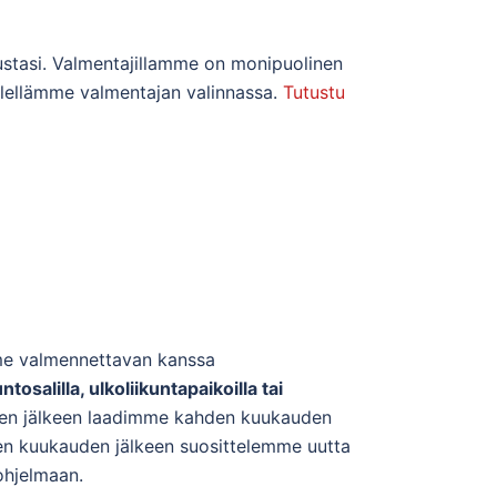
ustasi. Valmentajillamme on monipuolinen
ielellämme valmentajan valinnassa.
Tutustu
me valmennettavan kanssa
ntosalilla, ulkoliikuntapaikoilla tai
misen jälkeen laadimme kahden kuukauden
den kuukauden jälkeen suosittelemme uutta
iohjelmaan.