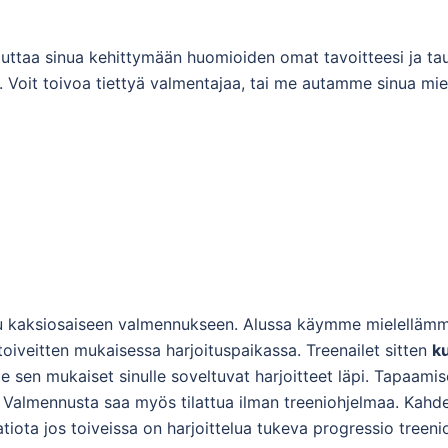
uttaa sinua kehittymään huomioiden omat tavoitteesi ja ta
a. Voit toivoa tiettyä valmentajaa, tai me autamme sinua m
 kaksiosaiseen valmennukseen. Alussa käymme mielelläm
n toiveitten mukaisessa harjoituspaikassa. Treenailet sitten
ku
e sen mukaiset sinulle soveltuvat harjoitteet läpi. Tapaa
. Valmennusta saa myös tilattua ilman treeniohjelmaa. Kah
atiota jos toiveissa on harjoittelua tukeva progressio treen