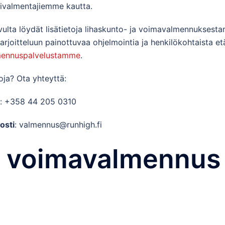
ivalmentajiemme kautta.
ivulta löydät lisätietoja lihaskunto- ja voimavalmennuksesta
arjoitteluun painottuvaa ohjelmointia ja henkilökohtaista e
mennuspalvelustamme
.
toja? Ota yhteyttä:
: +358 44 205 0310
osti
: valmennus@runhigh.fi
a voimavalmennus