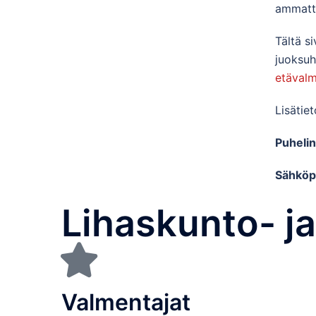
ammatt
Tältä s
juoksuh
etäval
Lisätie
Puhelin
Sähköp
Lihaskunto- j
Valmentajat