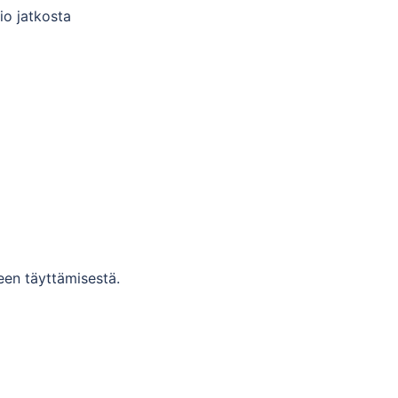
io jatkosta
een täyttämisestä.