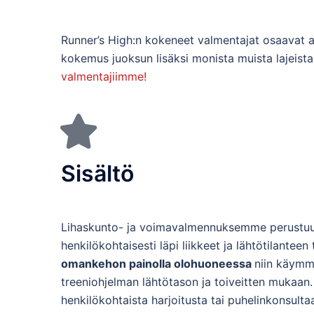
Runner’s High:n kokeneet valmentajat osaavat a
kokemus juoksun lisäksi monista muista lajeist
valmentajiimme!
Sisältö
Lihaskunto- ja voimavalmennuksemme perustuu
henkilökohtaisesti läpi liikkeet ja lähtötilantee
omankehon painolla olohuoneessa
niin käymm
treeniohjelman lähtötason ja toiveitten mukaan
henkilökohtaista harjoitusta tai puhelinkonsulta