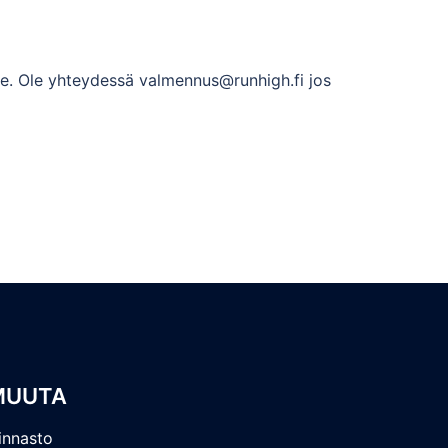
le. Ole yhteydessä valmennus@runhigh.fi jos
MUUTA
innasto