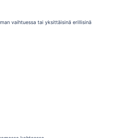
n vaihtuessa tai yksittäisinä erillisinä
oivomassa kohteessa