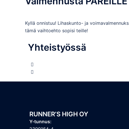
Valmennusta PAREILLE 
Kyllä onnistuu! Lihaskunto- ja voimavalmennuk
tämä vaihtoehto sopisi teille!
Yhteistyössä
RUNNER’S HIGH OY
Y-tunnus:
2399164-4