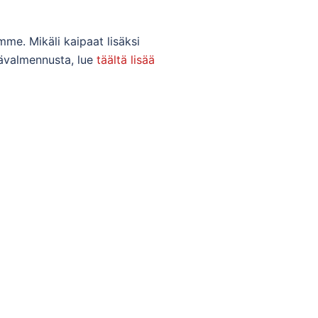
mme. Mikäli kaipaat lisäksi
tävalmennusta, lue
täältä lisää