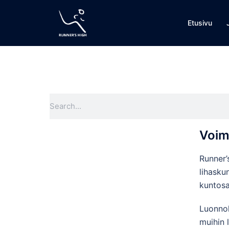
Etusivu
Voim
Runner’
lihasku
kuntosa
Luonnol
muihin 