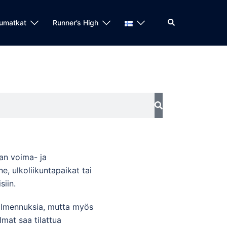
umatkat
Runner’s High
an voima- ja
e, ulkoliikuntapaikat tai
siin.
valmennuksia, mutta myös
lmat saa tilattua