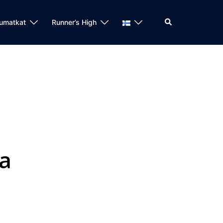
umatkat
Runner’s High
ja