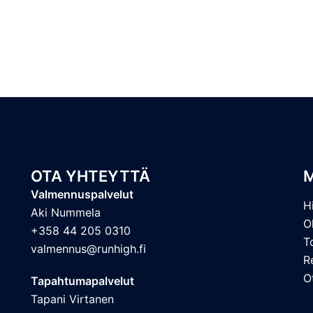
OTA YHTEYTTÄ
Valmennuspalvelut
H
Aki Nummela
O
+358 44 205 0310
T
valmennus@runhigh.fi
R
O
Tapahtumapalvelut
Tapani Virtanen