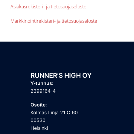
A
siakasrekisteri- ja tietosuojaseloste
Markkinointirekisteri- ja tietosuojaseloste
RUNNER’S HIGH OY
Y-tunnus:
2399164-4
Osoite:
Kolmas Linja 21 C 60
00530
Helsinki