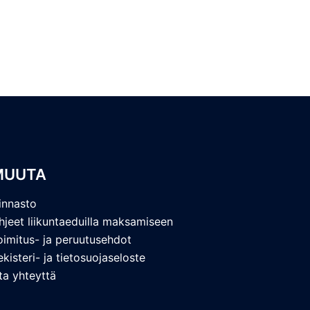
MUUTA
innasto
hjeet liikuntaeduilla maksamiseen
oimitus- ja peruutusehdot
ekisteri- ja tietosuojaseloste
ta yhteyttä