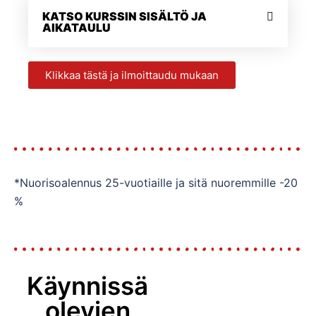
KATSO KURSSIN SISÄLTÖ JA
AIKATAULU
Klikkaa tästä ja ilmoittaudu mukaan
*Nuorisoalennus 25-vuotiaille ja sitä nuoremmille -20
%
Käynnissä
olevien