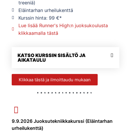
treeniä)
Eläintarhan urheilukenttä
Kurssin hinta: 99 €*
Lue lisää Runner's High:n juoksukoulusta
klikkaamalla tästä
KATSO KURSSIN SISÄLTÖ JA
AIKATAULU
Klikkaa tästä ja ilmoittaudu mukaan
9.9.2026 Juoksutekniikkakurssi (Eläintarhan
urheilukenttä)