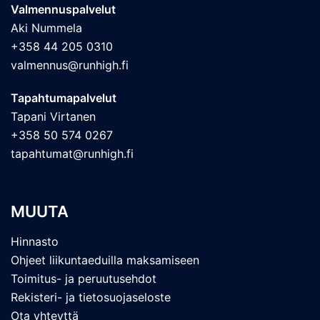
Valmennuspalvelut
Aki Nummela
+358 44 205 0310
valmennus@runhigh.fi
Tapahtumapalvelut
Tapani Virtanen
+358 50 574 0267
tapahtumat@runhigh.fi
MUUTA
Hinnasto
Ohjeet liikuntaeduilla maksamiseen
Toimitus- ja peruutusehdot
Rekisteri- ja tietosuojaseloste
Ota yhteyttä