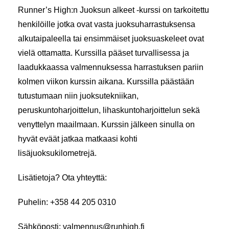
Runner’s High:n Juoksun alkeet -kurssi on tarkoitettu
henkilöille jotka ovat vasta juoksuharrastuksensa
alkutaipaleella tai ensimmäiset juoksuaskeleet ovat
vielä ottamatta. Kurssilla pääset turvallisessa ja
laadukkaassa valmennuksessa harrastuksen pariin
kolmen viikon kurssin aikana. Kurssilla päästään
tutustumaan niin juoksutekniikan,
peruskuntoharjoittelun, lihaskuntoharjoittelun sekä
venyttelyn maailmaan. Kurssin jälkeen sinulla on
hyvät eväät jatkaa matkaasi kohti
lisäjuoksukilometrejä.
Lisätietoja? Ota yhteyttä:
Puhelin
: +358 44 205 0310
Sähköposti
: valmennus@runhigh.fi